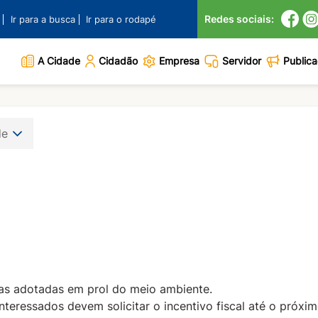
Redes sociais:
Ir para a busca
Ir para o rodapé
A Cidade
Cidadão
Empresa
Servidor
Public
de
s adotadas em prol do meio ambiente.
interessados devem solicitar o incentivo fiscal até o próx