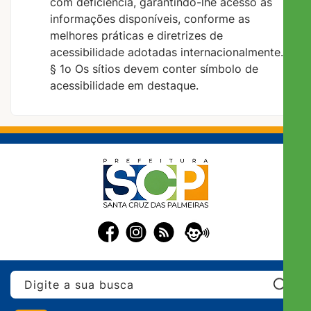
com deficiência, garantindo-lhe acesso às
informações disponíveis, conforme as
melhores práticas e diretrizes de
acessibilidade adotadas internacionalmente.
§ 1o Os sítios devem conter símbolo de
acessibilidade em destaque.
Pe