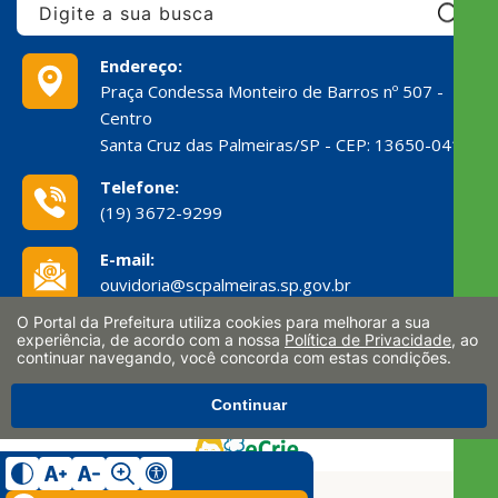
Pe
Endereço:
Praça Condessa Monteiro de Barros nº 507 -
Centro
Santa Cruz das Palmeiras/SP - CEP: 13650-041
Telefone:
(19) 3672-9299
E-mail:
ouvidoria@scpalmeiras.sp.gov.br
O Portal da Prefeitura utiliza cookies para melhorar a sua
CNPJ:
experiência, de acordo com a nossa
Política de Privacidade
, ao
46.371.654/0001-22
continuar navegando, você concorda com estas condições.
Continuar