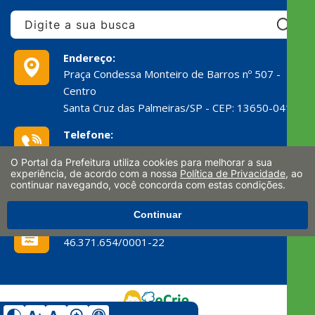
Pe
Endereço:
Praça Condessa Monteiro de Barros nº 507 -
Centro
Santa Cruz das Palmeiras/SP - CEP: 13650-041
Telefone:
(19) 3672-9299
O Portal da Prefeitura utiliza cookies para melhorar a sua
experiência, de acordo com a nossa
Política de Privacidade
, ao
E-mail:
continuar navegando, você concorda com estas condições.
ouvidoria@scpalmeiras.sp.gov.br
Continuar
CNPJ:
46.371.654/0001-22