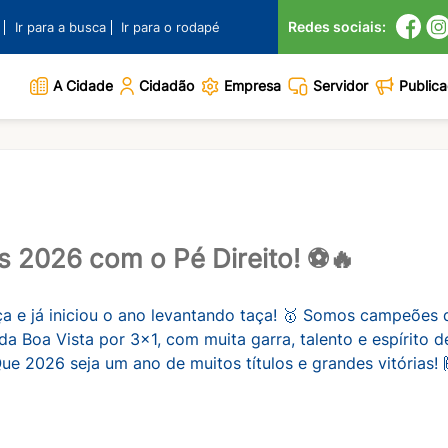
Redes sociais:
Ir para a busca
Ir para o rodapé
A Cidade
Cidadão
Empresa
Servidor
Public
2026 com o Pé Direito! ⚽🔥
rça e já iniciou o ano levantando taça! 🥇 Somos campeõe
a Boa Vista por 3x1, com muita garra, talento e espírito d
Que 2026 seja um ano de muitos títulos e grandes vitórias! 