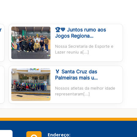
r
🏆💚 Juntos rumo aos
Jogos Regiona...
Nossa Secretaria de Esporte e
Lazer reuniu a[...]
🏅 Santa Cruz das
Palmeiras mais u...
Nossos atletas da melhor idade
representaram[...]
Endereço: