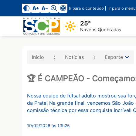
Ir para o conteúdo
Ir para o menu
25°
Nuvens Quebradas
Início
Notícias
Esporte
🏆 É CAMPEÃO - Começamos 
Nossa equipe de futsal adulto mostrou sua fo
da Prata! Na grande final, vencemos São João d
comissão técnica por essa conquista incrível! 
19/02/2026 às 13h25