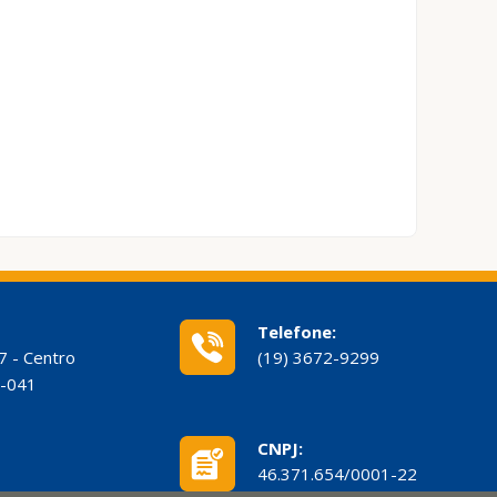
Telefone:
7 - Centro
(19) 3672-9299
0-041
CNPJ:
46.371.654/0001-22