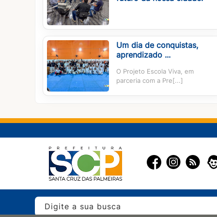
Um dia de conquistas,
aprendizado ...
O Projeto Escola Viva, em
parceria com a Pre[...]