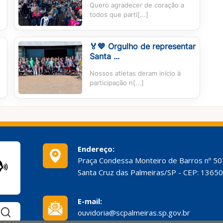
Quero agradecer de coração a
todos que parti[...]
🏅💙 Orgulho de representar
Santa ...
Nossos atletas deram início à
participação n[...]
Endereço:
Praça Condessa Monteiro de Barros nº 50
Santa Cruz das Palmeiras/SP - CEP: 1365
E-mail:
Pesquisar:
ouvidoria@scpalmeiras.sp.gov.br