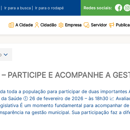
Redes sociais:
Ir para a busca
Ir para o rodapé
A Cidade
Cidadão
Empresa
Servidor
Public
ão
S – PARTICIPE E ACOMPANHE A GES
da toda a população para participar de duas importantes A
 da Saúde 🕕 26 de fevereiro de 2026 – às 18h30 📈 Avalia
Legislativa É um momento fundamental para acompanhar de
ansparência na gestão municipal. Sua participação faz a dif